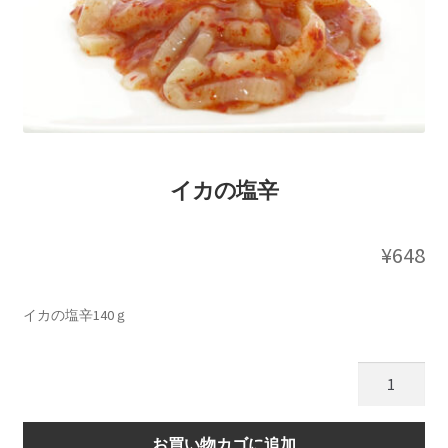
イカの塩辛
¥
648
イカの塩辛140ｇ
イ
カ
の
お買い物カゴに追加
塩