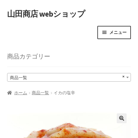
ナ
コ
山田商店 webショップ
ビ
ン
ゲ
テ
メニュー
ー
ン
シ
ツ
ショップ
ョ
へ
商品カテゴリー
ン
ス
へ
キ
カート
ス
ッ
×
キ
プ
商品一覧
取引条件（利用規約）
ッ
プ
ホーム
商品一覧
イカの塩辛
プライバシーポリシー
特定商取引法に基づく表記