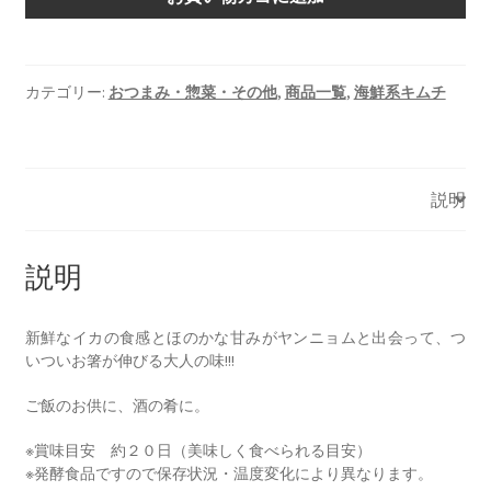
辛
個
カテゴリー:
おつまみ・惣菜・その他
,
商品一覧
,
海鮮系キムチ
説明
説明
新鮮なイカの食感とほのかな甘みがヤンニョムと出会って、つ
いついお箸が伸びる大人の味!!!
ご飯のお供に、酒の肴に。
※賞味目安 約２０日（美味しく食べられる目安）
※発酵食品ですので保存状況・温度変化により異なります。